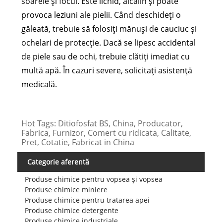
soarele și focul. Este lichid, alcalin și poate
provoca leziuni ale pielii. Când deschideți o
găleată, trebuie să folosiți mănuși de cauciuc și
ochelari de protecție. Dacă se lipesc accidental
de piele sau de ochi, trebuie clătiți imediat cu
multă apă. În cazuri severe, solicitați asistență
medicală.
Hot Tags: Ditiofosfat BS, China, Producator,
Fabrica, Furnizor, Comert cu ridicata, Calitate,
Pret, Cotatie, Fabricat in China
Categorie aferentă
Produse chimice pentru vopsea și vopsea
Produse chimice miniere
Produse chimice pentru tratarea apei
Produse chimice detergente
Produse chimice industriale