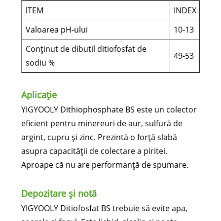
lTEM
INDEX
Valoarea pH-ului
10-13
Conținut de dibutil ditiofosfat de
49-53
sodiu %
Aplicație
YIGYOOLY Dithiophosphate BS este un colector
eficient pentru minereuri de aur, sulfură de
argint, cupru și zinc. Prezintă o forță slabă
asupra capacității de colectare a piritei.
Aproape că nu are performanță de spumare.
Depozitare și notă
YIGYOOLY Ditiofosfat BS trebuie să evite apa,