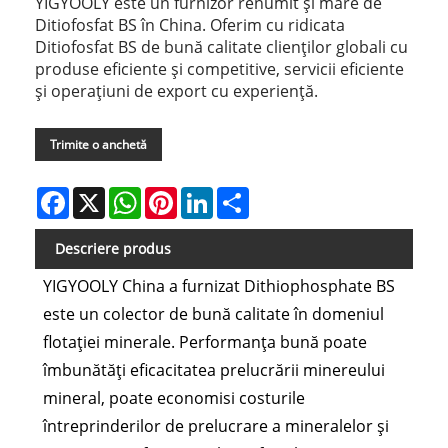
YIGYOOLY este un furnizor renumit și mare de
Ditiofosfat BS în China. Oferim cu ridicata
Ditiofosfat BS de bună calitate clienților globali cu
produse eficiente și competitive, servicii eficiente
și operațiuni de export cu experiență.
Trimite o anchetă
Facebook
X
WhatsApp
Pinterest
LinkedIn
Share
Descriere produs
YIGYOOLY China a furnizat Dithiophosphate BS
este un colector de bună calitate în domeniul
flotației minerale. Performanța bună poate
îmbunătăți eficacitatea prelucrării minereului
mineral, poate economisi costurile
întreprinderilor de prelucrare a mineralelor și