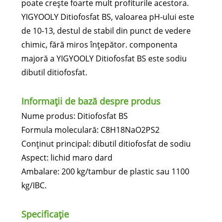
poate crește foarte mult profiturile acestora.
YIGYOOLY Ditiofosfat BS, valoarea pH-ului este
de 10-13, destul de stabil din punct de vedere
chimic, fără miros înțepător. componenta
majoră a YIGYOOLY Ditiofosfat BS este sodiu
dibutil ditiofosfat.
Informații de bază despre produs
Nume produs: Ditiofosfat BS
Formula moleculară: C8H18NaO2PS2
Conținut principal: dibutil ditiofosfat de sodiu
Aspect: lichid maro dard
Ambalare: 200 kg/tambur de plastic sau 1100
kg/IBC.
Specificație