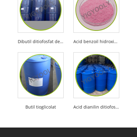
Dibutil ditiofosfat de amoniu
Acid benzoil hidroximic
Butil tioglicolat
Acid dianilin ditiofosforic