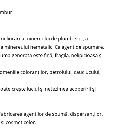
tambur
 ameliorarea minereului de plumb-zinc, a
 a minereului nemetalic. Ca agent de spumare,
puma generată este fină, fragilă, nelipicioasă și
omeniile coloranților, petrolului, cauciucului,
oate crește luciul și netezimea acoperirii și
 fabricarea agenților de spumă, dispersanților,
r și cosmeticelor.