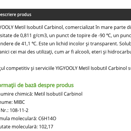
escriere produs
YOOLY Metil Isobutil Carbinol, comercializat în mare parte 
sitate de 0,811 g/cm3, un punct de topire de -90 ℃, un punc
ndere de 41,1 ℃. Este un lichid incolor și transparent. Solub
nici cei mai des utilizați, cum ar fi alcooli, eteri și hidrocarbu
ul competitiv și serviciile YIGYOOLY Metil Isobutil Carbinol 
ormații de bază despre produs
umire chimică: Metil Isobutil Carbinol
 nume: MIBC
 Nr.: 108-11-2
mula moleculară: C6H14O
utate moleculară: 102,17