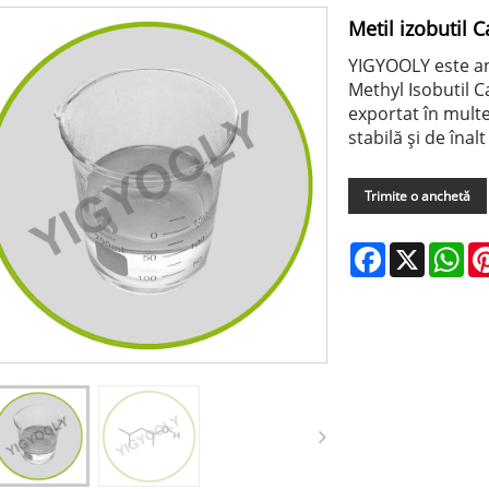
Metil izobutil C
YIGYOOLY este an
Methyl Isobutil C
exportat în multe 
stabilă și de înalt
Trimite o anchetă
Facebook
X
Wh