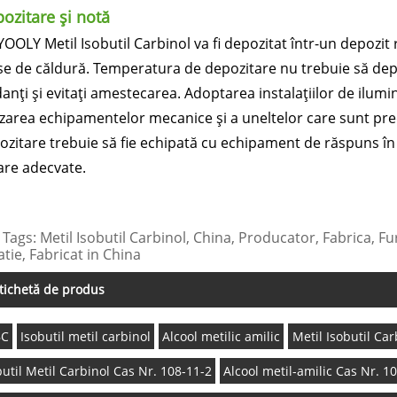
ozitare și notă
OOLY Metil Isobutil Carbinol va fi depozitat într-un depozit r
se de căldură. Temperatura de depozitare nu trebuie să dep
anți și evitați amestecarea. Adoptarea instalațiilor de iluminat
lizarea echipamentelor mecanice și a uneltelor care sunt pr
ozitare trebuie să fie echipată cu echipament de răspuns în
lare adecvate.
Tags: Metil Isobutil Carbinol, China, Producator, Fabrica, Fur
tie, Fabricat in China
tichetă de produs
BC
Isobutil metil carbinol
Alcool metilic amilic
Metil Isobutil Ca
butil Metil Carbinol Cas Nr. 108-11-2
Alcool metil-amilic Cas Nr. 1