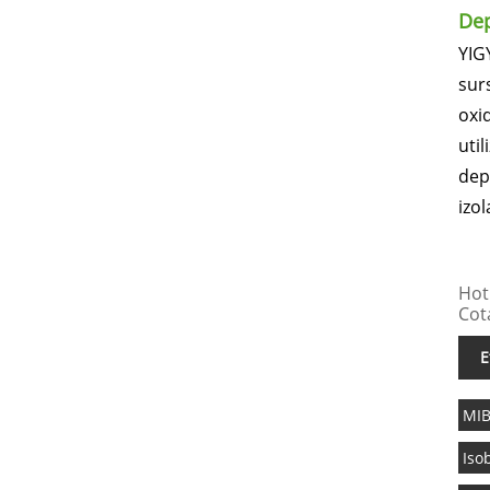
Dep
YIGY
sur
oxid
uti
dep
izo
Hot 
Cota
E
MI
Iso