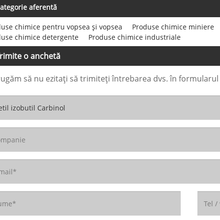
ategorie aferentă
use chimice pentru vopsea și vopsea
Produse chimice miniere
duse chimice detergente
Produse chimice industriale
rimite o anchetă
rugăm să nu ezitați să trimiteți întrebarea dvs. în formularu