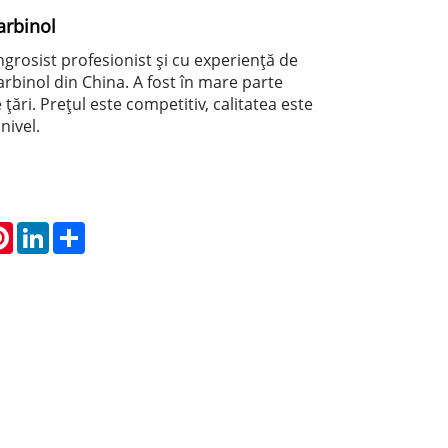
arbinol
grosist profesionist și cu experiență de
arbinol din China. A fost în mare parte
țări. Prețul este competitiv, calitatea este
 nivel.
atsApp
Pinterest
LinkedIn
Share