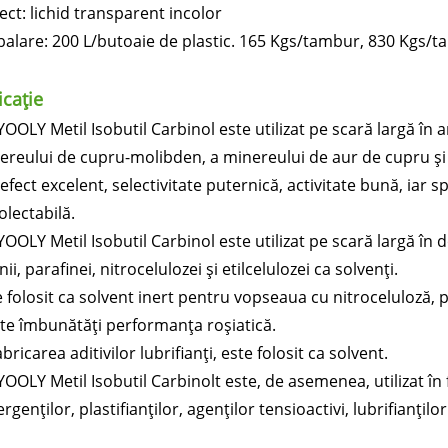
ect: lichid transparent incolor
alare: 200 L/butoaie de plastic. 165 Kgs/tambur, 830 Kgs/
icație
YOOLY Metil Isobutil Carbinol este utilizat pe scară largă în
ereului de cupru-molibden, a minereului de aur de cupru și
efect excelent, selectivitate puternică, activitate bună, iar s
olectabilă.
OOLY Metil Isobutil Carbinol este utilizat pe scară largă în d
nii, parafinei, nitrocelulozei și etilcelulozei ca solvenți.
 folosit ca solvent inert pentru vopseaua cu nitroceluloză, p
te îmbunătăți performanța roșiatică.
abricarea aditivilor lubrifianți, este folosit ca solvent.
YOOLY Metil Isobutil Carbinolt este, de asemenea, utilizat în
rgenților, plastifianților, agenților tensioactivi, lubrifianțilo