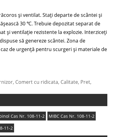
ăcoros și ventilat. Stați departe de scântei și
ășească 30 ℃. Trebuie depozitat separat de
 și ventilație rezistente la explozie. Interziceți
edispuse să genereze scântei. Zona de
 caz de urgență pentru scurgeri și materiale de
nizor, Comert cu ridicata, Calitate, Pret,
rbinol Cas Nr. 108-11-2
MIBC Cas Nr. 108-11-2
08-11-2