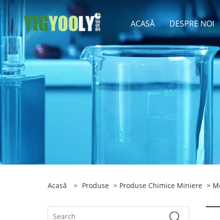
ACASĂ
DESPRE NOI
Acasă
>
Produse
>
Produse Chimice Miniere
> Me