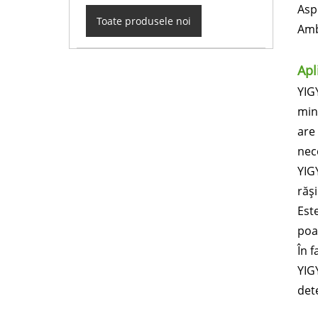
Asp
Toate produsele noi
Amb
Apl
YIG
min
are 
nec
YIGY
răși
Este
poa
În f
YIG
dete