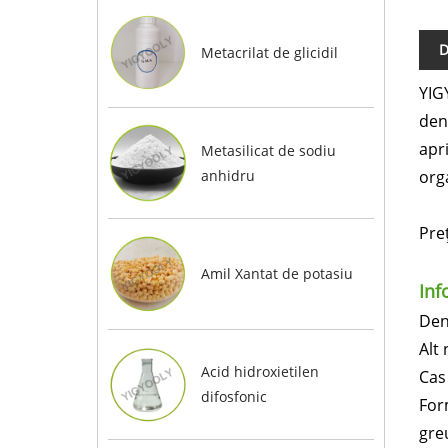
D
Metacrilat de glicidil
YIG
den
apri
Metasilicat de sodiu
orga
anhidru
Preț
Amil Xantat de potasiu
Inf
Den
Alt
Acid hidroxietilen
Cas
difosfonic
For
gre