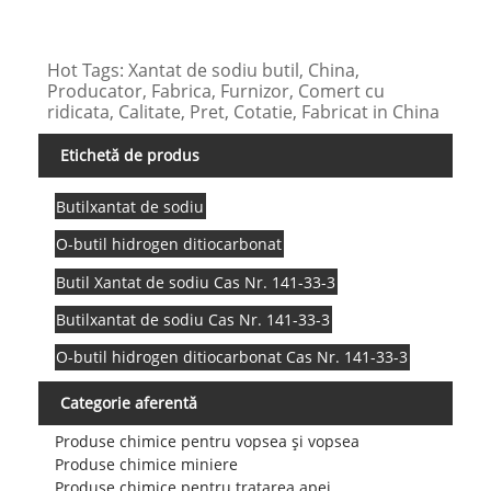
Hot Tags: Xantat de sodiu butil, China,
Producator, Fabrica, Furnizor, Comert cu
ridicata, Calitate, Pret, Cotatie, Fabricat in China
Etichetă de produs
Butilxantat de sodiu
O-butil hidrogen ditiocarbonat
Butil Xantat de sodiu Cas Nr. 141-33-3
Butilxantat de sodiu Cas Nr. 141-33-3
O-butil hidrogen ditiocarbonat Cas Nr. 141-33-3
Categorie aferentă
Produse chimice pentru vopsea și vopsea
Produse chimice miniere
Produse chimice pentru tratarea apei