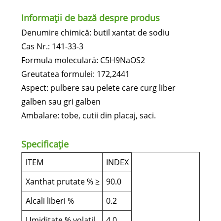
Informații de bază despre produs
Denumire chimică: butil xantat de sodiu
Cas Nr.: 141-33-3
Formula moleculară: C5H9NaOS2
Greutatea formulei: 172,2441
Aspect: pulbere sau pelete care curg liber
galben sau gri galben
Ambalare: tobe, cutii din placaj, saci.
Specificație
lTEM
INDEX
Xanthat prutate % ≥
90.0
Alcali liberi %
0.2
Umiditate % volatil
4.0