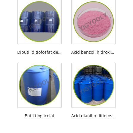
Dibutil ditiofosfat de amoniu
Acid benzoil hidroximic
Butil tioglicolat
Acid dianilin ditiofosforic