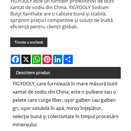
YIGYOOLY este un furnizor profesionist de butil
xantat de sodiu din China. YIGYOOLY Sodium
Butyl Xanthate are o calitate bună și stabilă,
sprijinim prețuri competitive și soluții de înaltă
eficiență pentru clienții globali.
Trimite o anchetă
Facebook
X
WhatsApp
Pinterest
LinkedIn
Share
Descriere produs
YIGYOOLY, care furnizează în mare măsură butil
xantat de sodiu din China, este o pulbere sau o
pelete care curge liber, ușor galben sau galben
gri, ușor solubilă în apă, miros înțepător,
selecție bună și colectivitate în timpul procesării
minereului.