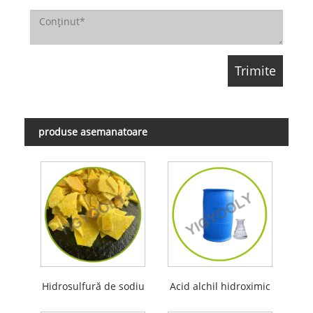
produse asemanatoare
Hidrosulfură de sodiu
Acid alchil hidroximic